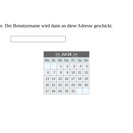
. Der Benutzername wird dann an diese Adresse geschickt.
<<
Jul 26
>>
Mo
Di
Mi
Do
Fr
Sa
So
1
2
3
4
5
6
7
8
9
10
11
12
13
14
15
16
17
18
19
20
21
22
23
24
25
26
27
28
29
30
31